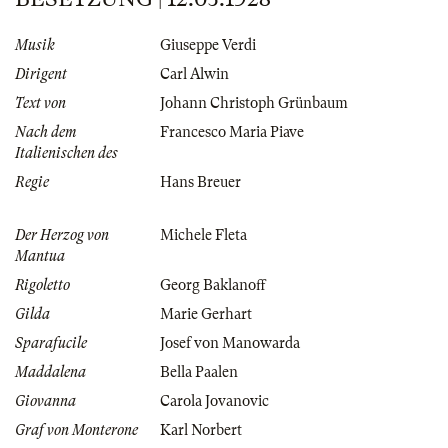
Musik
Giuseppe Verdi
Dirigent
Carl Alwin
Text von
Johann Christoph Grünbaum
Nach dem
Francesco Maria Piave
Italienischen des
Regie
Hans Breuer
Der Herzog von
Michele Fleta
Mantua
Rigoletto
Georg Baklanoff
Gilda
Marie Gerhart
Sparafucile
Josef von Manowarda
Maddalena
Bella Paalen
Giovanna
Carola Jovanovic
Graf von Monterone
Karl Norbert