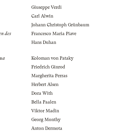
Giuseppe Verdi
Carl Alwin
Johann Christoph Grünbaum
en des
Francesco Maria Piave
Hans Duhan
tua
Koloman von Pataky
Friedrich Ginrod
Margherita Perras
Herbert Alsen
Dora With
Bella Paalen
Viktor Madin
Georg Monthy
Anton Dermota