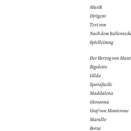
Musik
Dirigent
Text von
Nach dem Italienisch
Spielleitung
Der Herzog von Man
Rigoletto
Gilda
Sparafucile
Maddalena
Giovanna
Graf von Monterone
Marullo
Borsa