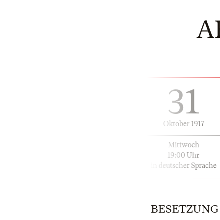
A
31
Oktober 1917
Mittwoch
19:00 Uhr
in deutscher Sprache
BESETZUNG | 