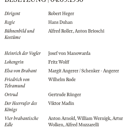
Dirigent
Robert Heger
Regie
Hans Duhan
Bühnenbild und
Alfred Roller
,
Anton Brioschi
Kostüme
Heinrich der Vogler
Josef von Manowarda
Lohengrin
Fritz Wolff
Elsa von Brabant
Margit Angerer / Schenker - Angerer
Friedrich von
Wilhelm Rode
Telramund
Ortrud
Gertrude Rünger
Der Heerrufer des
Viktor Madin
Königs
Vier brabantische
Anton Arnold
,
William Wernigk
,
Artur
Edle
Wolken
,
Alfred Muzzarelli