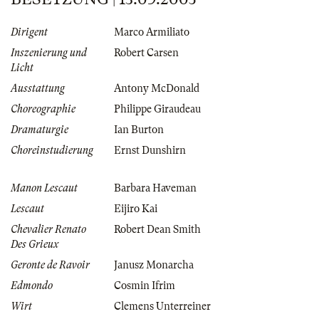
Dirigent
Marco Armiliato
Inszenierung und
Robert Carsen
Licht
Ausstattung
Antony McDonald
Choreographie
Philippe Giraudeau
Dramaturgie
Ian Burton
Choreinstudierung
Ernst Dunshirn
Manon Lescaut
Barbara Haveman
Lescaut
Eijiro Kai
Chevalier Renato
Robert Dean Smith
Des Grieux
Geronte de Ravoir
Janusz Monarcha
Edmondo
Cosmin Ifrim
Wirt
Clemens Unterreiner