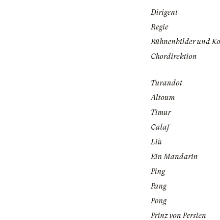
Dirigent
Regie
Bühnenbilder und K
Chordirektion
Turandot
Altoum
Timur
Calaf
Liù
Ein Mandarin
Ping
Pang
Pong
Prinz von Persien