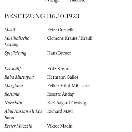
Vorige
Nächste
BESETZUNG | 16.10.1923
Musik
Peter Cornelius
Musikalische
Clemens Krauss / Krauß
Leitung
Spielleitung
Hans Breuer
Der Kalif
Fritz Krenn
Baba Mustapha
Hermann Gallos
Margiana
Felicie Hüni-Mihacsek
Bostana
Rosette Anday
Nureddin
Karl Aagard-Oestvig
Abul Hassan Ali Ebe
Richard Mayr
Becar
Erster Muezzin
Viktor Madin