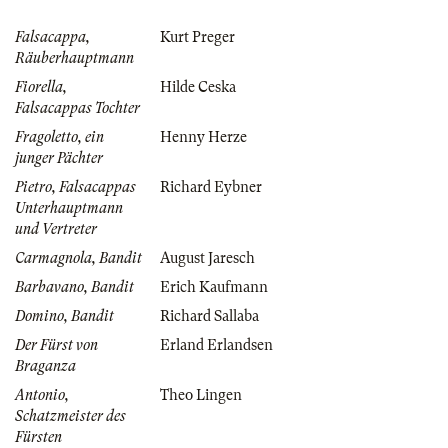
Falsacappa,
Kurt Preger
Räuberhauptmann
Fiorella,
Hilde Ceska
Falsacappas Tochter
Fragoletto, ein
Henny Herze
junger Pächter
Pietro, Falsacappas
Richard Eybner
Unterhauptmann
und Vertreter
Carmagnola, Bandit
August Jaresch
Barbavano, Bandit
Erich Kaufmann
Domino, Bandit
Richard Sallaba
Der Fürst von
Erland Erlandsen
Braganza
Antonio,
Theo Lingen
Schatzmeister des
Fürsten