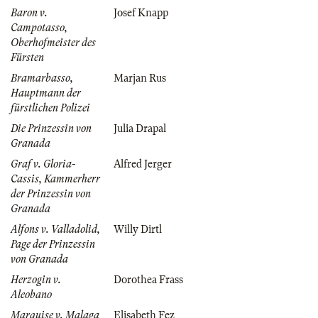
Baron v.
Josef Knapp
Campotasso,
Oberhofmeister des
Fürsten
Bramarbasso,
Marjan Rus
Hauptmann der
fürstlichen Polizei
Die Prinzessin von
Julia Drapal
Granada
Graf v. Gloria-
Alfred Jerger
Cassis, Kammerherr
der Prinzessin von
Granada
Alfons v. Valladolid,
Willy Dirtl
Page der Prinzessin
von Granada
Herzogin v.
Dorothea Frass
Aleobano
Marquise v. Malaga
Elisabeth Fez