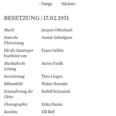
Vorige
Nächste
BESETZUNG | 17.02.1951
Musik
Jacques Offenbach
Deutsche
Gustav Gründgens
Übersetzung
Für die Staatsoper
Franz Gribitz
bearbeitet von
Musikalische
Anton Paulik
Leitung
Inszenierung
Theo Lingen
Bühnenbild
Walter Hoesslin
Einstudierung der
Rudolf Schramek
Chöre
Choreographie
Erika Hanka
Kostüme
Elli Rolf