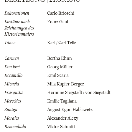
Dekorationen
Carlo Brioschi
Kostüme nach
Franz Gaul
Zeichnungen des
Historienmalers
Tänze
Karl / Carl Telle
Carmen
Bertha Ehnn
Don José
Georg Müller
Escamillo
Emil Scaria
Micaëla
Mila Kupfer-Berger
Frasquita
Hermine Siegstädt / von Siegstädt
Mercédès
Emilie Tagliana
Zuniga
August Egon Hablawetz
Moralès
Alexander Alexy
Remendado
Viktor Schmitt