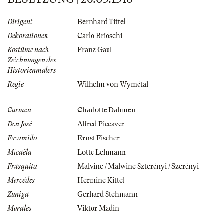
Dirigent
Bernhard Tittel
Dekorationen
Carlo Brioschi
Kostüme nach
Franz Gaul
Zeichnungen des
Historienmalers
Regie
Wilhelm von Wymétal
Carmen
Charlotte Dahmen
Don José
Alfred Piccaver
Escamillo
Ernst Fischer
Micaëla
Lotte Lehmann
Frasquita
Malvine / Malwine Szterényi / Szerényi
Mercédès
Hermine Kittel
Zuniga
Gerhard Stehmann
Moralès
Viktor Madin