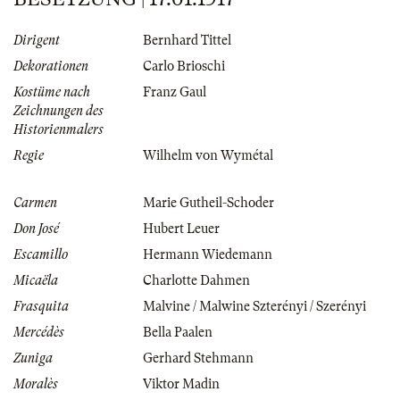
Dirigent
Bernhard Tittel
Dekorationen
Carlo Brioschi
Kostüme nach
Franz Gaul
Zeichnungen des
Historienmalers
Regie
Wilhelm von Wymétal
Carmen
Marie Gutheil-Schoder
Don José
Hubert Leuer
Escamillo
Hermann Wiedemann
Micaëla
Charlotte Dahmen
Frasquita
Malvine / Malwine Szterényi / Szerényi
Mercédès
Bella Paalen
Zuniga
Gerhard Stehmann
Moralès
Viktor Madin