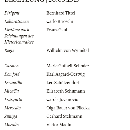
Dirigent
Bernhard Tittel
Dekorationen
Carlo Brioschi
Kostüme nach
Franz Gaul
Zeichnungen des
Historienmalers
Regie
Wilhelm von Wymétal
Carmen
Marie Gutheil-Schoder
Don José
Karl Aagard-Oestvig
Escamillo
Leo Schützendorf
Micaëla
Elisabeth Schumann
Frasquita
Carola Jovanovic
Mercédès
Olga Bauer von Pilecka
Zuniga
Gerhard Stehmann
Moralès
Viktor Madin