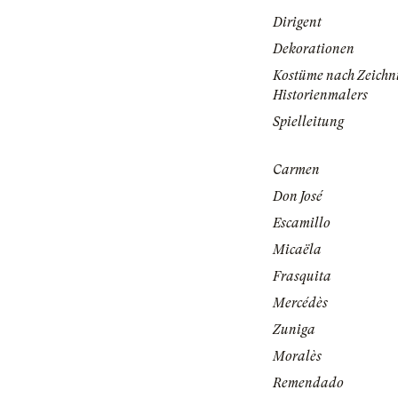
Dirigent
Dekorationen
Kostüme nach Zeichn
Historienmalers
Spielleitung
Carmen
Don José
Escamillo
Micaëla
Frasquita
Mercédès
Zuniga
Moralès
Remendado