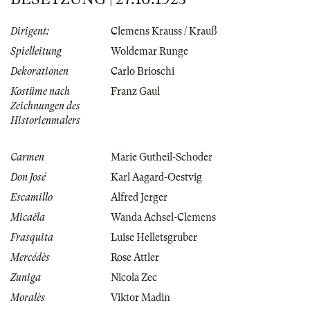
Dirigent:
Clemens Krauss / Krauß
Spielleitung
Woldemar Runge
Dekorationen
Carlo Brioschi
Kostüme nach
Franz Gaul
Zeichnungen des
Historienmalers
Carmen
Marie Gutheil-Schoder
Don José
Karl Aagard-Oestvig
Escamillo
Alfred Jerger
Micaëla
Wanda Achsel-Clemens
Frasquita
Luise Helletsgruber
Mercédès
Rose Attler
Zuniga
Nicola Zec
Moralès
Viktor Madin