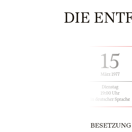
DIE ENT
15
März 1977
Dienstag
19:00 Uhr
in deutscher Sprache
BESETZUNG |