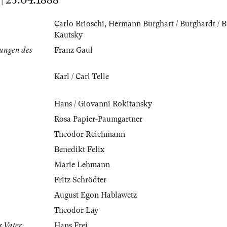
Carlo Brioschi
,
Hermann Burghart / Burghardt / 
Kautsky
ungen des
Franz Gaul
Karl / Carl Telle
Hans / Giovanni Rokitansky
Rosa Papier-Paumgartner
Theodor Reichmann
Benedikt Felix
Marie Lehmann
Fritz Schrödter
August Egon Hablawetz
Theodor Lay
s Vater
Hans Frei