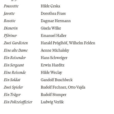
Poussette
Hilde Ceska
Javotte
Dorothea Frass
Rosette
Dagmar Hermann
Dienerin
Gisela Wilke
Pförtner
Emanuel Haller
Zwei Gardisten
Harald Pröglhöf
,
Wilhelm Felden
Eine alte Dame
Aenne Michalsky
Ein Reisender
Hans Schweiger
Ein Sergeant
Erwin Harditz
Eine Reisende
Hilde Weclay
Ein Soldat
Gandolf Buschbeck
Zwei Spieler
Rudolf Fechner
,
Otto Vajda
Ein Träger
Rudolf Stumper
Ein Polizeioffizier
Ludwig Verlik