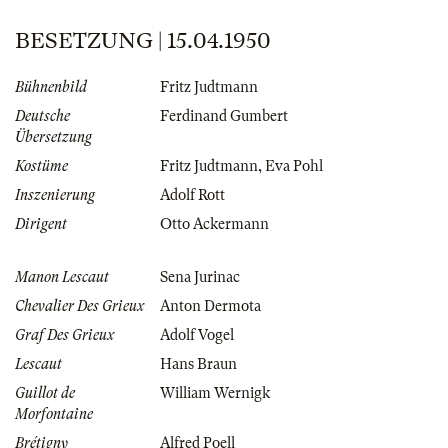
BESETZUNG | 15.04.1950
Bühnenbild
Fritz Judtmann
Deutsche
Ferdinand Gumbert
Übersetzung
Kostüme
Fritz Judtmann
,
Eva Pohl
Inszenierung
Adolf Rott
Dirigent
Otto Ackermann
Manon Lescaut
Sena Jurinac
Chevalier Des Grieux
Anton Dermota
Graf Des Grieux
Adolf Vogel
Lescaut
Hans Braun
Guillot de
William Wernigk
Morfontaine
Brétigny
Alfred Poell