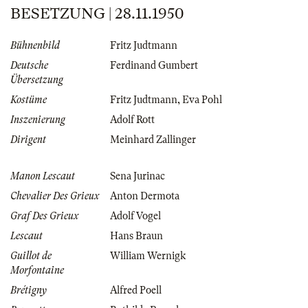
BESETZUNG | 28.11.1950
Bühnenbild
Fritz Judtmann
Deutsche
Ferdinand Gumbert
Übersetzung
Kostüme
Fritz Judtmann
,
Eva Pohl
Inszenierung
Adolf Rott
Dirigent
Meinhard Zallinger
Manon Lescaut
Sena Jurinac
Chevalier Des Grieux
Anton Dermota
Graf Des Grieux
Adolf Vogel
Lescaut
Hans Braun
Guillot de
William Wernigk
Morfontaine
Brétigny
Alfred Poell