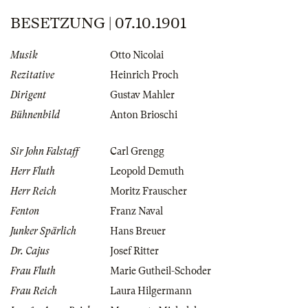
BESETZUNG | 07.10.1901
Musik
Otto Nicolai
Rezitative
Heinrich Proch
Dirigent
Gustav Mahler
Bühnenbild
Anton Brioschi
Sir John Falstaff
Carl Grengg
Herr Fluth
Leopold Demuth
Herr Reich
Moritz Frauscher
Fenton
Franz Naval
Junker Spärlich
Hans Breuer
Dr. Cajus
Josef Ritter
Frau Fluth
Marie Gutheil-Schoder
Frau Reich
Laura Hilgermann