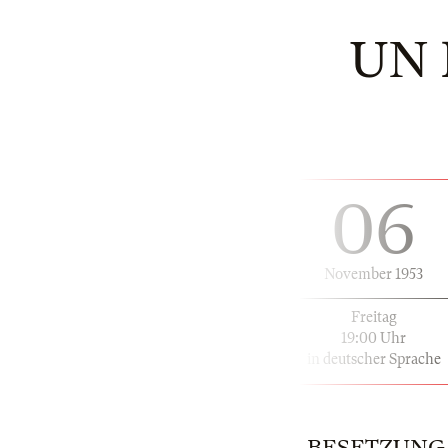
UN 
06
November 1953
Freitag
19:00 Uhr
in deutscher Sprache
BESETZUNG | 