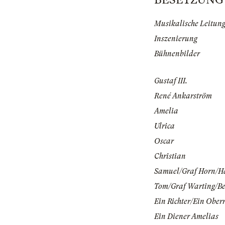
Musikalische Leitun
Inszenierung
Bühnenbilder
Gustaf III.
René Ankarström
Amelia
Ulrica
Oscar
Christian
Samuel/Graf Horn/Ha
Tom/Graf Warting/Be
Ein Richter/Ein Oberr
Ein Diener Amelias