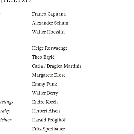
g
Franco Capuana
Alexander Schum
Walter Hoesslin
Helge Roswaenge
Theo Baylé
Carla / Dragica Martinis
Margarete Klose
Emmy Funk
Walter Berry
stings
Endre Koréh
rkley
Herbert Alsen
ichter
Harald Pröglhöf
Fritz Sperlbauer