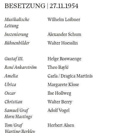
BESETZUNG | 27.11.1954
Musikalische
Wilhelm Loibner
Leitung
Inszenierung
Alexander Schum
Bühnenbilder
Walter Hoesslin
Gustaf III.
Helge Roswaenge
René Ankarström
Theo Baylé
Amelia
Carla / Dragica Martinis
Ulrica
Margarete Klose
Oscar
Ilse Hollweg
Christian
Walter Berry
Samuel/Graf
Adolf Vogel
Horn/Hastings
Tom/Graf
Herbert Alsen
Warting/Berkley