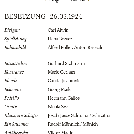
Vorige
Nächste
BESETZUNG | 26.03.1924
Dirigent
Carl Alwin
Spielleitung
Hans Breuer
Bühnenbild
Alfred Roller
,
Anton Brioschi
Bassa Selim
Gerhard Stehmann
Konstanze
Marie Gerhart
Blonde
Carola Jovanovic
Belmonte
Georg Maikl
Pedrillo
Hermann Gallos
Osmin
Nicola Zec
Klaas, ein Schiffer
Josef / Joszy Schreiter / Schreitter
Ein Stummer
Rudolf Münnich / Münich
Anführer der
Viktor Madin