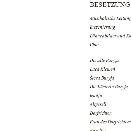
BESETZUNG | 
Musikalische Leitun
Inszenierung
Bühnenbilder und K
Chor
Die alte Buryja
Laca Klemeň
Števa Buryja
Die Küsterin Buryja
Jenůfa
Altgesell
Dorfrichter
Frau des Dorfrichters
Karolka