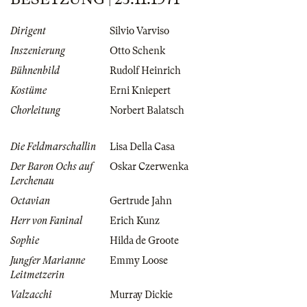
Dirigent
Silvio Varviso
Inszenierung
Otto Schenk
Bühnenbild
Rudolf Heinrich
Kostüme
Erni Kniepert
Chorleitung
Norbert Balatsch
Die Feldmarschallin
Lisa Della Casa
Der Baron Ochs auf
Oskar Czerwenka
Lerchenau
Octavian
Gertrude Jahn
Herr von Faninal
Erich Kunz
Sophie
Hilda de Groote
Jungfer Marianne
Emmy Loose
Leitmetzerin
Valzacchi
Murray Dickie