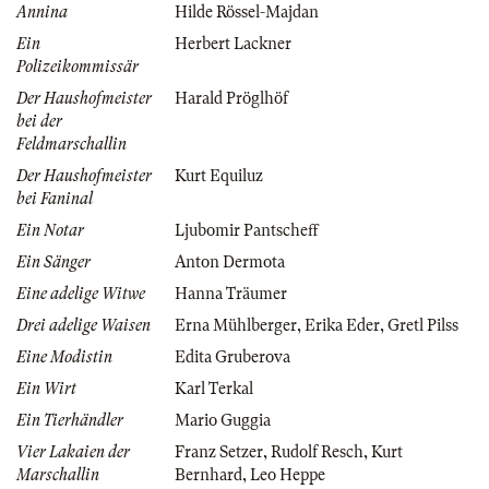
Annina
Hilde Rössel-Majdan
Ein
Herbert Lackner
Polizeikommissär
Der Haushofmeister
Harald Pröglhöf
bei der
Feldmarschallin
Der Haushofmeister
Kurt Equiluz
bei Faninal
Ein Notar
Ljubomir Pantscheff
Ein Sänger
Anton Dermota
Eine adelige Witwe
Hanna Träumer
Drei adelige Waisen
Erna Mühlberger
,
Erika Eder
,
Gretl Pilss
Eine Modistin
Edita Gruberova
Ein Wirt
Karl Terkal
Ein Tierhändler
Mario Guggia
Vier Lakaien der
Franz Setzer
,
Rudolf Resch
,
Kurt
Marschallin
Bernhard
,
Leo Heppe