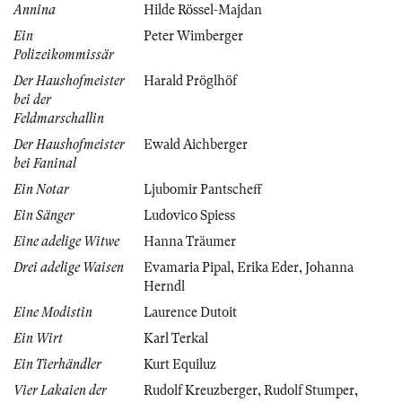
Annina
Hilde Rössel-Majdan
Ein
Peter Wimberger
Polizeikommissär
Der Haushofmeister
Harald Pröglhöf
bei der
Feldmarschallin
Der Haushofmeister
Ewald Aichberger
bei Faninal
Ein Notar
Ljubomir Pantscheff
Ein Sänger
Ludovico Spiess
Eine adelige Witwe
Hanna Träumer
Drei adelige Waisen
Evamaria Pipal
,
Erika Eder
,
Johanna
Herndl
Eine Modistin
Laurence Dutoit
Ein Wirt
Karl Terkal
Ein Tierhändler
Kurt Equiluz
Vier Lakaien der
Rudolf Kreuzberger
,
Rudolf Stumper
,