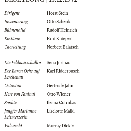
Dirigent
Horst Stein
Inszenierung
Otto Schenk
Bühnenbild
Rudolf Heinrich
Kostüme
Erni Kniepert
Chorleitung
Norbert Balatsch
Die Feldmarschallin
Sena Jurinac
Der Baron Ochs auf
Karl Ridderbusch
Lerchenau
Octavian
Gertrude Jahn
Herr von Faninal
Otto Wiener
Sophie
Ileana Cotrubas
Jungfer Marianne
Liselotte Maikl
Leitmetzerin
Valzacchi
Murray Dickie