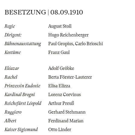
BESETZUNG | 08.09.1910
Regie
August Stoll
Dirigent:
Hugo Reichenberger
Bühnenausstattung
Paul Gropius
,
Carlo Brioschi
Kostüme
Franz Gaul
Eléazar
Adolf Gröbke
Rachel
Berta Förster-Lauterer
Prinzessin Eudoxie
Elisa Elizza
Kardinal Brogni
Lorenz Corvinus
Reichsfürst Léopold
Arthur Preuß
Ruggiero
Gerhard Stehmann
Albert
Ferdinand Marian
Kaiser Sigismund
Otto Linder