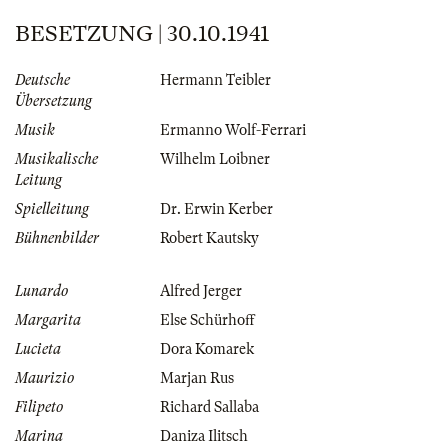
BESETZUNG | 30.10.1941
Deutsche
Hermann Teibler
Übersetzung
Musik
Ermanno Wolf-Ferrari
Musikalische
Wilhelm Loibner
Leitung
Spielleitung
Dr. Erwin Kerber
Bühnenbilder
Robert Kautsky
Lunardo
Alfred Jerger
Margarita
Else Schürhoff
Lucieta
Dora Komarek
Maurizio
Marjan Rus
Filipeto
Richard Sallaba
Marina
Daniza Ilitsch