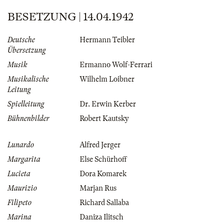
BESETZUNG | 14.04.1942
Deutsche
Hermann Teibler
Übersetzung
Musik
Ermanno Wolf-Ferrari
Musikalische
Wilhelm Loibner
Leitung
Spielleitung
Dr. Erwin Kerber
Bühnenbilder
Robert Kautsky
Lunardo
Alfred Jerger
Margarita
Else Schürhoff
Lucieta
Dora Komarek
Maurizio
Marjan Rus
Filipeto
Richard Sallaba
Marina
Daniza Ilitsch