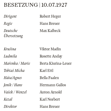
BESETZUNG | 10.07.1927
Dirigent
Robert Heger
Regie
Hans Breuer
Deutsche
Max Kalbeck
Übersetzung
Krušina
Viktor Madin
Ludmila
Rosette Anday
Mařenka / Marie
Berta Kiurina-Leuer
Tobiaš Mícha
Karl Ettl
Háta/Agnes
Bella Paalen
Jeník / Hans
Hermann Gallos
Vašek / Wenzel
Anton Arnold
Kezal
Karl Norbert
Direktor
Hans Breuer