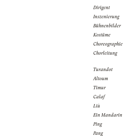
Dirigent
Inszenierung
Bühnenbilder
Kostüme
Choreographie
Chorleitung
Turandot
Altoum
Timur
Calaf
Liù
Ein Mandarin
Ping
Pang