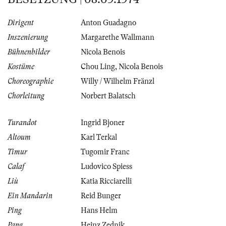
Dirigent
Anton Guadagno
Inszenierung
Margarethe Wallmann
Bühnenbilder
Nicola Benois
Kostüme
Chou Ling
,
Nicola Benois
Choreographie
Willy / Wilhelm Fränzl
Chorleitung
Norbert Balatsch
Turandot
Ingrid Bjoner
Altoum
Karl Terkal
Timur
Tugomir Franc
Calaf
Ludovico Spiess
Liù
Katia Ricciarelli
Ein Mandarin
Reid Bunger
Ping
Hans Helm
Pang
Heinz Zednik