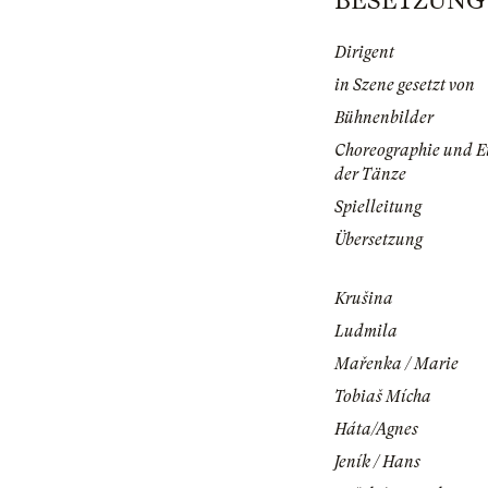
BESETZUNG | 
Dirigent
in Szene gesetzt von
Bühnenbilder
Choreographie und E
der Tänze
Spielleitung
Übersetzung
Krušina
Ludmila
Mařenka / Marie
Tobiaš Mícha
Háta/Agnes
Jeník / Hans