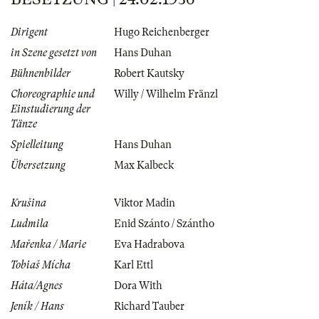
Dirigent
Hugo Reichenberger
in Szene gesetzt von
Hans Duhan
Bühnenbilder
Robert Kautsky
Choreographie und
Willy / Wilhelm Fränzl
Einstudierung der
Tänze
Spielleitung
Hans Duhan
Übersetzung
Max Kalbeck
Krušina
Viktor Madin
Ludmila
Enid Szánto / Szántho
Mařenka / Marie
Eva Hadrabova
Tobiaš Mícha
Karl Ettl
Háta/Agnes
Dora With
Jeník / Hans
Richard Tauber