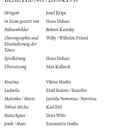
Dirigent
Josef Krips
in Szene gesetzt von
Hans Duhan
Bühnenbilder
Robert Kautsky
Choreographie und
Willy / Wilhelm Fränzl
Einstudierung der
Tänze
Spielleitung
Hans Duhan
Übersetzung
Max Kalbeck
Krušina
Viktor Madin
Ludmila
Enid Szánto / Szántho
Mařenka / Marie
Jarmila Nowotna / Novotna
Tobiaš Mícha
Karl Ettl
Háta/Agnes
Dora With
Jeník / Hans
Emmerich Godin