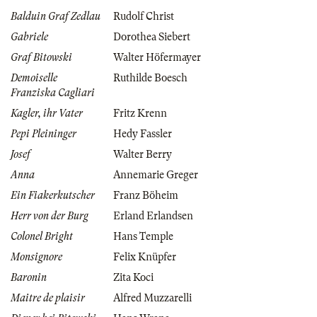
Balduin Graf Zedlau
Rudolf Christ
Gabriele
Dorothea Siebert
Graf Bitowski
Walter Höfermayer
Demoiselle
Ruthilde Boesch
Franziska Cagliari
Kagler, ihr Vater
Fritz Krenn
Pepi Pleininger
Hedy Fassler
Josef
Walter Berry
Anna
Annemarie Greger
Ein Fiakerkutscher
Franz Böheim
Herr von der Burg
Erland Erlandsen
Colonel Bright
Hans Temple
Monsignore
Felix Knüpfer
Baronin
Zita Koci
Maitre de plaisir
Alfred Muzzarelli