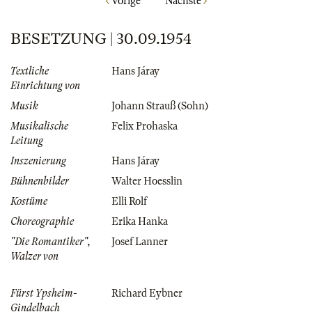
Vorige
Nächste
BESETZUNG | 30.09.1954
Textliche
Hans Járay
Einrichtung von
Musik
Johann Strauß (Sohn)
Musikalische
Felix Prohaska
Leitung
Inszenierung
Hans Járay
Bühnenbilder
Walter Hoesslin
Kostüme
Elli Rolf
Choreographie
Erika Hanka
"Die Romantiker",
Josef Lanner
Walzer von
Fürst Ypsheim-
Richard Eybner
Gindelbach