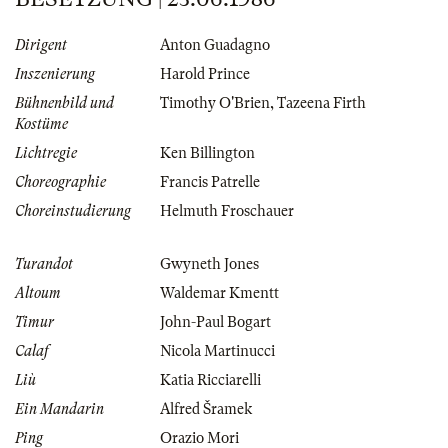
Dirigent
Anton Guadagno
Inszenierung
Harold Prince
Bühnenbild und
Timothy O'Brien
,
Tazeena Firth
Kostüme
Lichtregie
Ken Billington
Choreographie
Francis Patrelle
Choreinstudierung
Helmuth Froschauer
Turandot
Gwyneth Jones
Altoum
Waldemar Kmentt
Timur
John-Paul Bogart
Calaf
Nicola Martinucci
Liù
Katia Ricciarelli
Ein Mandarin
Alfred Šramek
Ping
Orazio Mori