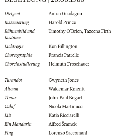
Dirigent
Anton Guadagno
Inszenierung
Harold Prince
Bühnenbild und
Timothy O'Brien
,
Tazeena Firth
Kostüme
Lichtregie
Ken Billington
Choreographie
Francis Patrelle
Choreinstudierung
Helmuth Froschauer
Turandot
Gwyneth Jones
Altoum
Waldemar Kmentt
Timur
John-Paul Bogart
Calaf
Nicola Martinucci
Liù
Katia Ricciarelli
Ein Mandarin
Alfred Šramek
Ping
Lorenzo Saccomani