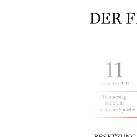
DER 
11
Dezember 1902
Donnerstag
19:00 Uhr
in deutscher Sprache
BESETZUNG |