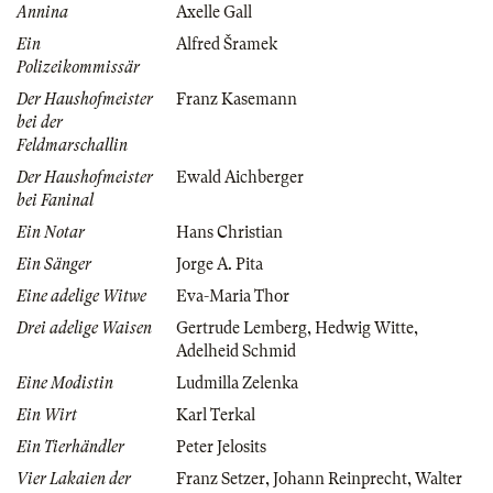
Annina
Axelle Gall
Ein
Alfred Šramek
Polizeikommissär
Der Haushofmeister
Franz Kasemann
bei der
Feldmarschallin
Der Haushofmeister
Ewald Aichberger
bei Faninal
Ein Notar
Hans Christian
Ein Sänger
Jorge A. Pita
Eine adelige Witwe
Eva-Maria Thor
Drei adelige Waisen
Gertrude Lemberg
,
Hedwig Witte
,
Adelheid Schmid
Eine Modistin
Ludmilla Zelenka
Ein Wirt
Karl Terkal
Ein Tierhändler
Peter Jelosits
Vier Lakaien der
Franz Setzer
,
Johann Reinprecht
,
Walter