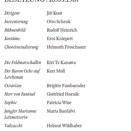
Dirigent
Jiří Kout
Inszenierung
Otto Schenk
Bühnenbild
Rudolf Heinrich
Kostüme
Erni Kniepert
Choreinstudierung
Helmuth Froschauer
Die Feldmarschallin
Kiri Te Kanawa
Der Baron Ochs auf
Kurt Moll
Lerchenau
Octavian
Brigitte Fassbaender
Herr von Faninal
Gottfried Hornik
Sophie
Patricia Wise
Jungfer Marianne
Marta Banfalvi
Leitmetzerin
Valzacchi
Helmut Wildhaber