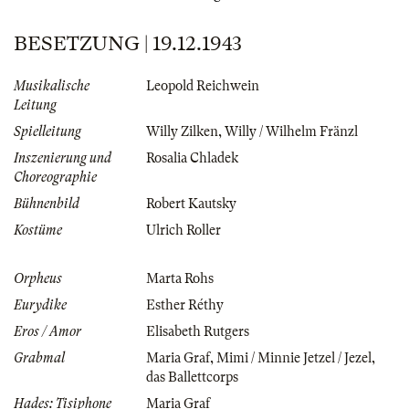
BESETZUNG | 19.12.1943
Musikalische
Leopold Reichwein
Leitung
Spielleitung
Willy Zilken
,
Willy / Wilhelm Fränzl
Inszenierung und
Rosalia Chladek
Choreographie
Bühnenbild
Robert Kautsky
Kostüme
Ulrich Roller
Orpheus
Marta Rohs
Eurydike
Esther Réthy
Eros / Amor
Elisabeth Rutgers
Grabmal
Maria Graf
,
Mimi / Minnie Jetzel / Jezel
,
das Ballettcorps
Hades: Tisiphone
Maria Graf