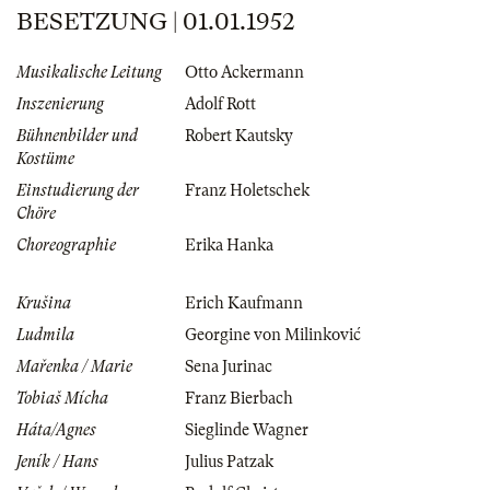
BESETZUNG | 01.01.1952
Musikalische Leitung
Otto Ackermann
Inszenierung
Adolf Rott
Bühnenbilder und
Robert Kautsky
Kostüme
Einstudierung der
Franz Holetschek
Chöre
Choreographie
Erika Hanka
Krušina
Erich Kaufmann
Ludmila
Georgine von Milinković
Mařenka / Marie
Sena Jurinac
Tobiaš Mícha
Franz Bierbach
Háta/Agnes
Sieglinde Wagner
Jeník / Hans
Julius Patzak