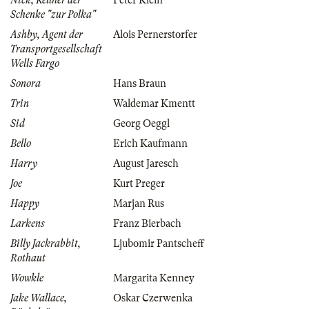
Nick, Kellner der
Peter Klein
Schenke "zur Polka"
Ashby, Agent der
Alois Pernerstorfer
Transportgesellschaft
Wells Fargo
Sonora
Hans Braun
Trin
Waldemar Kmentt
Sid
Georg Oeggl
Bello
Erich Kaufmann
Harry
August Jaresch
Joe
Kurt Preger
Happy
Marjan Rus
Larkens
Franz Bierbach
Billy Jackrabbit,
Ljubomir Pantscheff
Rothaut
Wowkle
Margarita Kenney
Jake Wallace,
Oskar Czerwenka