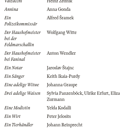
Valzacchi
Heinz Zednik
Annina
Anna Gonda
Ein
Alfred Šramek
Polizeikommissär
Der Haushofmeister
Wolfgang Witte
bei der
Feldmarschallin
Der Haushofmeister
Anton Wendler
bei Faninal
Ein Notar
Jaroslav Štajnc
Ein Sänger
Keith Ikaia-Purdy
Eine adelige Witwe
Johanna Graupe
Drei adelige Waisen
Sylvia Panzenböck
,
Ulrike Erfurt
,
Eliza
Zurmann
Eine Modistin
Yelda Kodalli
Ein Wirt
Peter Jelosits
Ein Tierhändler
Johann Reinprecht