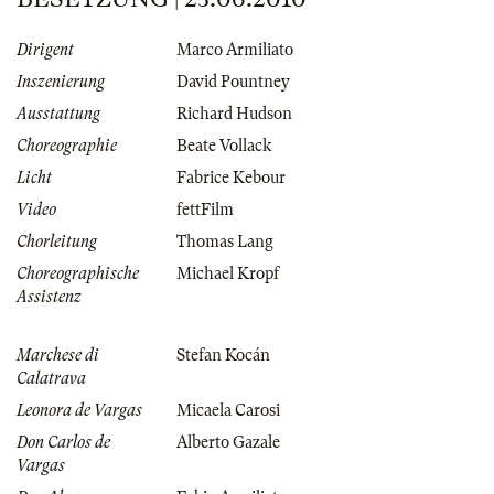
Dirigent
Marco Armiliato
Inszenierung
David Pountney
Ausstattung
Richard Hudson
Choreographie
Beate Vollack
Licht
Fabrice Kebour
Video
fettFilm
Chorleitung
Thomas Lang
Choreographische
Michael Kropf
Assistenz
Marchese di
Stefan Kocán
Calatrava
Leonora de Vargas
Micaela Carosi
Don Carlos de
Alberto Gazale
Vargas