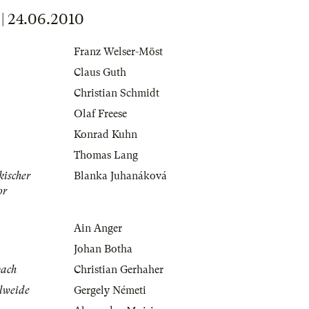
 24.06.2010
Franz Welser-Möst
Claus Guth
Christian Schmidt
Olaf Freese
Konrad Kuhn
Thomas Lang
kischer
Blanka Juhanáková
or
Ain Anger
Johan Botha
bach
Christian Gerhaher
elweide
Gergely Németi