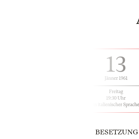
13
Jänner 1961
Freitag
19:30 Uhr
in italienischer Sprach
BESETZUNG | 