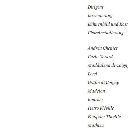
Dirigent
Inszenierung
Bühnenbild und Kos
Choreinstudierung
Andrea Chénier
Carlo Gérard
Maddalena di Coign
Bersi
Gräfin di Coigny
Madelon
Roucher
Pietro Fléville
Fouquier Tinville
Mathieu