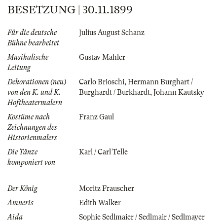
BESETZUNG | 30.11.1899
Für die deutsche
Julius August Schanz
Bühne bearbeitet
Musikalische
Gustav Mahler
Leitung
Dekorationen (neu)
Carlo Brioschi
,
Hermann Burghart /
von den K. und K.
Burghardt / Burkhardt
,
Johann Kautsky
Hoftheatermalern
Kostüme nach
Franz Gaul
Zeichnungen des
Historienmalers
Die Tänze
Karl / Carl Telle
komponiert von
Der König
Moritz Frauscher
Amneris
Edith Walker
Aida
Sophie Sedlmaier / Sedlmair / Sedlmayer