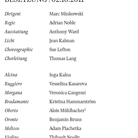
Dirigent
Marc Minkowski
Regie
Adrian Noble
Ausstattung
Anthony Ward
Licht
Jean Kalman
Choreographie
Sue Lefton
Chorleitung
Thomas Lang
Alcina
Inga Kalna
Ruggiero
Vesselina Kasarova
Morgana
Veronica Cangemi
Bradamante
Kristina Hammarström
1
Oberto
Alois Mühlbacher
Oronte
Benjamin Bruns
Melisso
Adam Plachetka
Violine
Thibault Noally