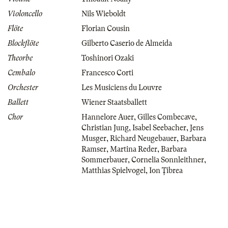
Violoncello
Nils Wieboldt
Flöte
Florian Cousin
Blockflöte
Gilberto Caserio de Almeida
Theorbe
Toshinori Ozaki
Cembalo
Francesco Corti
Orchester
Les Musiciens du Louvre
Ballett
Wiener Staatsballett
Chor
Hannelore Auer
,
Gilles Combecave
,
Christian Jung
,
Isabel Seebacher
,
Jens
Musger
,
Richard Neugebauer
,
Barbara
Ramser
,
Martina Reder
,
Barbara
Sommerbauer
,
Cornelia Sonnleithner
,
Matthias Spielvogel
,
Ion Ţibrea