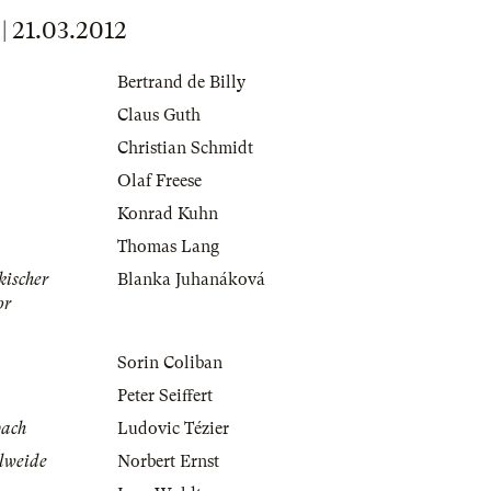
21.03.2012
Bertrand de Billy
Claus Guth
Christian Schmidt
Olaf Freese
Konrad Kuhn
Thomas Lang
kischer
Blanka Juhanáková
or
Sorin Coliban
Peter Seiffert
bach
Ludovic Tézier
elweide
Norbert Ernst