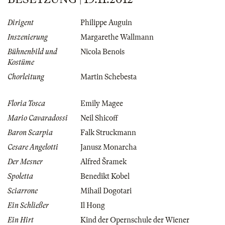
Dirigent
Philippe Auguin
Inszenierung
Margarethe Wallmann
Bühnenbild und
Nicola Benois
Kostüme
Chorleitung
Martin Schebesta
Floria Tosca
Emily Magee
Mario Cavaradossi
Neil Shicoff
Baron Scarpia
Falk Struckmann
Cesare Angelotti
Janusz Monarcha
Der Mesner
Alfred Šramek
Spoletta
Benedikt Kobel
Sciarrone
Mihail Dogotari
Ein Schließer
Il Hong
Ein Hirt
Kind der Opernschule der Wiener